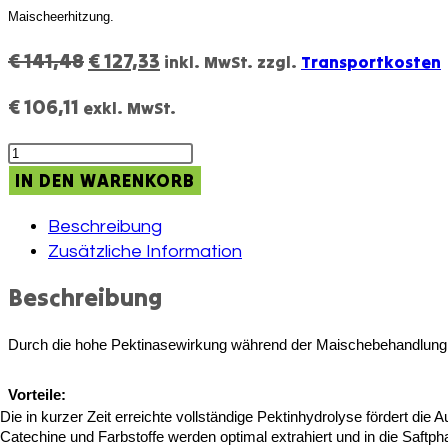
Maischeerhitzung.
Ursprünglicher
Aktueller
€
141,48
€
127,33
inkl. MwSt.
zzgl.
Transportkosten
Preis
Preis
€
106,11
exkl. MwSt.
war:
ist:
€ 141,48
€ 127,33.
Erbslöh
Trenolin
IN DEN WARENKORB
Xtract
(Premium
Beschreibung
RED)
Zusätzliche Information
1
Beschreibung
kg
Menge
Durch die hohe Pektinasewirkung während der Maischebehandlung
Vorteile:
Die in kurzer Zeit erreichte vollständige Pektinhydrolyse fördert die 
Catechine und Farbstoffe werden optimal extrahiert und in die Saftph