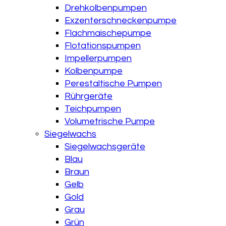
Drehkolbenpumpen
Exzenterschneckenpumpe
Flachmaischepumpe
Flotationspumpen
Impellerpumpen
Kolbenpumpe
Perestaltische Pumpen
Rührgeräte
Teichpumpen
Volumetrische Pumpe
Siegelwachs
Siegelwachsgeräte
Blau
Braun
Gelb
Gold
Grau
Grün