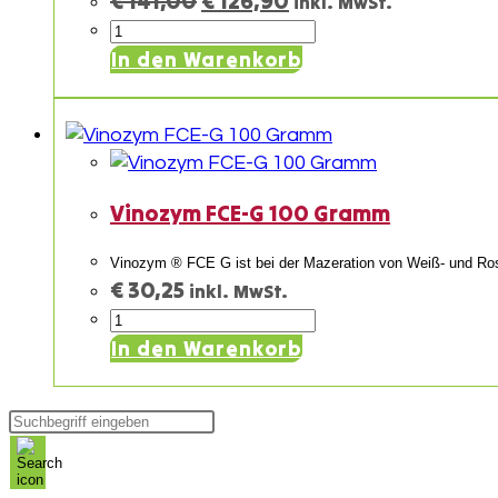
€
141,00
€
126,90
inkl. MwSt.
Preis
Preis
Erbslöh
war:
ist:
Trenolin
In den Warenkorb
€ 141,00
€ 126,90.
Bouquet
PLUS
1kg
Menge
Vinozym FCE-G 100 Gramm
Vinozym ® FCE G ist bei der Mazeration von Weiß- und Ro
€
30,25
inkl. MwSt.
Vinozym
FCE-
In den Warenkorb
G
100
Products
Gramm
search
Menge