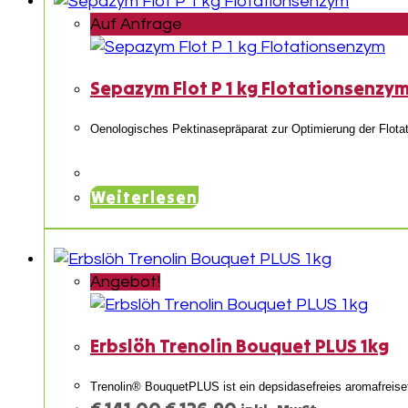
Auf Anfrage
Sepazym Flot P 1 kg Flotationsenzy
Oenologisches Pektinasepräparat zur Optimierung der Flotat
Weiterlesen
Angebot!
Erbslöh Trenolin Bouquet PLUS 1kg
Trenolin® BouquetPLUS ist ein depsidasefreies aromafreis
Ursprünglicher
Aktueller