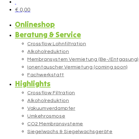
€
0,00
Onlineshop
Beratung & Service
Crossflow Lohnfiltration
Alkoholreduktion
Membransystem Vermietung (Be-/Entgasung)
Ionentauscher Vermietung (coming soon)
Fachwerkstatt
Highlights
Crossflow Filtration
Alkoholreduktion
Vakuumverdampfer
Umkehrosmose
CO2 Membransysteme
Siegelwachs & Siegelwachsgeräte