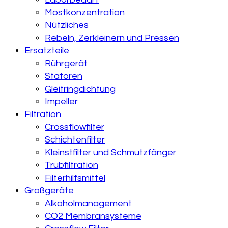
Mostkonzentration
Nützliches
Rebeln, Zerkleinern und Pressen
Ersatzteile
Rührgerät
Statoren
Gleitringdichtung
Impeller
Filtration
Crossflowfilter
Schichtenfilter
Kleinstfilter und Schmutzfänger
Trubfiltration
Filterhilfsmittel
Großgeräte
Alkoholmanagement
CO2 Membransysteme