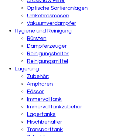
Crossflow Filter
Optische Sortieranlagen
Umkehrosmosen
Vakuumverdampfer
Hygiene und Reinigung
Bürsten
Dampferzeuger
Reinigungshelfer
Reinigungsmittel
Lagerung
Zubehör;
Amphoren
Fässer
Immervolltank
Immervolltankzubehör
Lagertanks
Mischbehälter
Transporttank