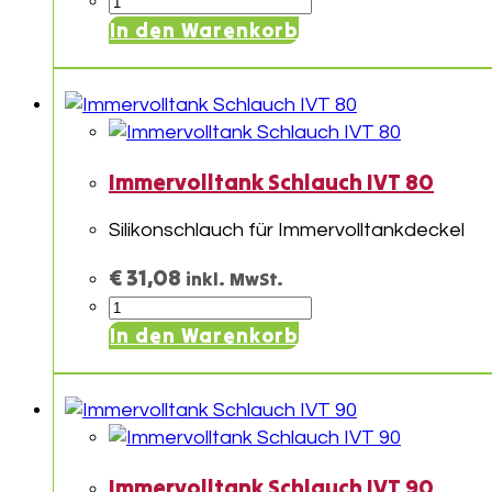
Immervolltank
Schlauch
In den Warenkorb
IVT
75
Menge
Immervolltank Schlauch IVT 80
Silikonschlauch für Immervolltankdeckel
€
31,08
inkl. MwSt.
Immervolltank
Schlauch
In den Warenkorb
IVT
80
Menge
Immervolltank Schlauch IVT 90