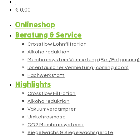
€
0,00
Onlineshop
Beratung & Service
Crossflow Lohnfiltration
Alkoholreduktion
Membransystem Vermietung (Be-/Entgasung)
Ionentauscher Vermietung (coming soon)
Fachwerkstatt
Highlights
Crossflow Filtration
Alkoholreduktion
Vakuumverdampfer
Umkehrosmose
CO2 Membransysteme
Siegelwachs & Siegelwachsgeräte