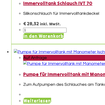
Immervolltank Schlauch IVT 70
Silikonschlauch für Immervolltankdeckel
€
28,32
inkl. MwSt.
Immervolltank
Schlauch
In den Warenkorb
IVT
70
Menge
Auf Anfrage
Pumpe für Immervolltank mit Manom
Zum Aufpumpen des Schlauches am Tank
Weiterlesen