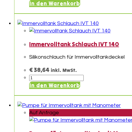
Schlauch
In den Warenkorb
IVT
130
Menge
Immervolltank Schlauch IVT 140
Silikonschlauch für Immervolltankdeckel
€
38,64
inkl. MwSt.
Immervolltank
Schlauch
In den Warenkorb
IVT
140
Menge
Auf Anfrage