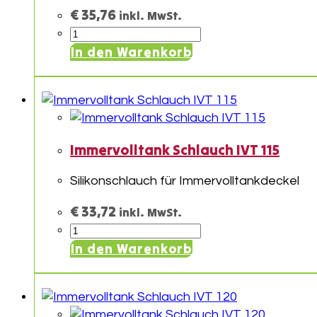
€
35,76
inkl. MwSt.
Immervolltank
Schlauch
In den Warenkorb
IVT
110
Menge
Immervolltank Schlauch IVT 115
Silikonschlauch für Immervolltankdeckel
€
33,72
inkl. MwSt.
Immervolltank
Schlauch
In den Warenkorb
IVT
115
Menge