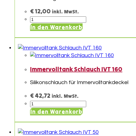
€
12,00
inkl. MwSt.
Immervolltank
Verschraubung
In den Warenkorb
Klein
Menge
Immervolltank Schlauch IVT 160
Silikonschlauch für Immervolltankdeckel
€
42,72
inkl. MwSt.
Immervolltank
Schlauch
In den Warenkorb
IVT
160
Menge