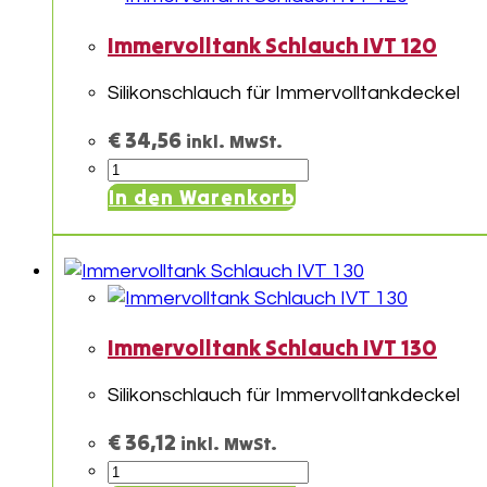
Immervolltank Schlauch IVT 120
Silikonschlauch für Immervolltankdeckel
€
34,56
inkl. MwSt.
Immervolltank
Schlauch
In den Warenkorb
IVT
120
Menge
Immervolltank Schlauch IVT 130
Silikonschlauch für Immervolltankdeckel
€
36,12
inkl. MwSt.
Immervolltank