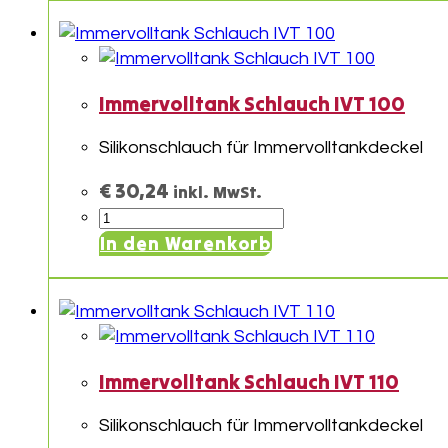
95
Menge
Immervolltank Schlauch IVT 100
Silikonschlauch für Immervolltankdeckel
€
30,24
inkl. MwSt.
Immervolltank
Schlauch
In den Warenkorb
IVT
100
Menge
Immervolltank Schlauch IVT 110
Silikonschlauch für Immervolltankdeckel