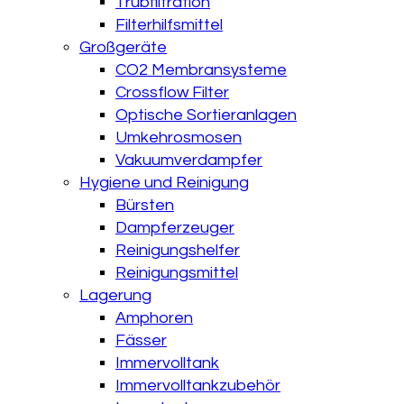
Trubfiltration
Filterhilfsmittel
Großgeräte
CO2 Membransysteme
Crossflow Filter
Optische Sortieranlagen
Umkehrosmosen
Vakuumverdampfer
Hygiene und Reinigung
Bürsten
Dampferzeuger
Reinigungshelfer
Reinigungsmittel
Lagerung
Amphoren
Fässer
Immervolltank
Immervolltankzubehör