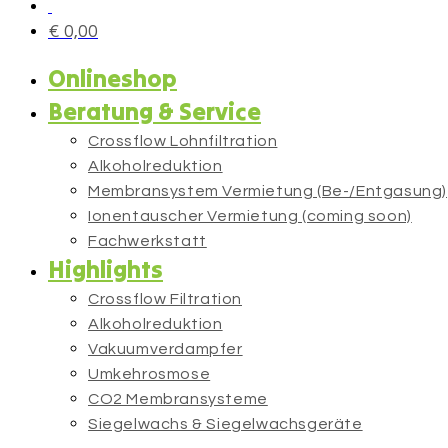
€
0,00
Onlineshop
Beratung & Service
Crossflow Lohnfiltration
Alkoholreduktion
Membransystem Vermietung (Be-/Entgasung)
Ionentauscher Vermietung (coming soon)
Fachwerkstatt
Highlights
Crossflow Filtration
Alkoholreduktion
Vakuumverdampfer
Umkehrosmose
CO2 Membransysteme
Siegelwachs & Siegelwachsgeräte