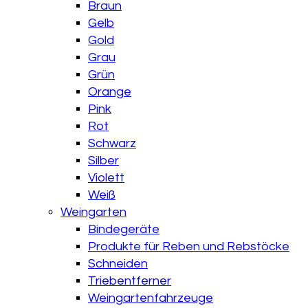
Braun
Gelb
Gold
Grau
Grün
Orange
Pink
Rot
Schwarz
Silber
Violett
Weiß
Weingarten
Bindegeräte
Produkte für Reben und Rebstöcke
Schneiden
Triebentferner
Weingartenfahrzeuge