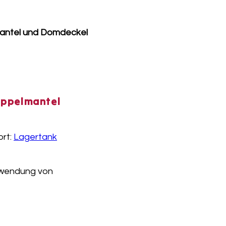
lmantel und Domdeckel
Doppelmantel
rt:
Lagertank
rwendung von