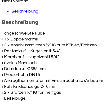
Nicht vorrätig
Beschreibung
Beschreibung
› angeschweißte Füße
› 1 x Doppelmantel
› 2 × Anschlussstutzen ½” IG zum Kühlen/Erhitzen
› Restablauf – Kugelventil 5/4”
› Klarablauf – Kugelventil 5/4”
› ovales Mannloch
› Domdeckel Ø385 mm
› Probierhahn DN15
› Analogthermometer mit Einschraubhülse (Anbau hin
› Füllstandsanzeige Ø16 mm
› 2 × Stutzen ½” IG für Inertgas
› Leiterbügel