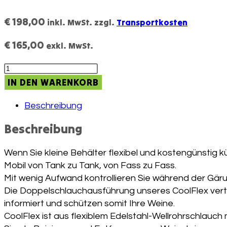
€
198,00
inkl. MwSt.
zzgl.
Transportkosten
€
165,00
exkl. MwSt.
Cool
Flex
IN DEN WARENKORB
CF
415GG_A
Beschreibung
Weinkühlschlauch
Beschreibung
mit
Stopfen
Wenn Sie kleine Behälter flexibel und kostengünstig küh
und
Mobil von Tank zu Tank, von Fass zu Fass.
Gärglas
Mit wenig Aufwand kontrollieren Sie während der Gä
Menge
Die Doppelschlauchausführung unseres CoolFlex vertei
informiert und schützen somit Ihre Weine.
CoolFlex ist aus flexiblem Edelstahl-Wellrohrschlauch 