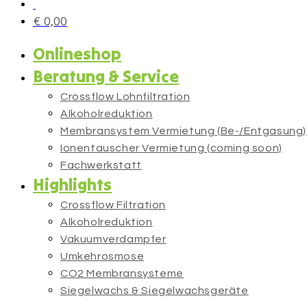
€
0,00
Onlineshop
Beratung & Service
Crossflow Lohnfiltration
Alkoholreduktion
Membransystem Vermietung (Be-/Entgasung)
Ionentauscher Vermietung (coming soon)
Fachwerkstatt
Highlights
Crossflow Filtration
Alkoholreduktion
Vakuumverdampfer
Umkehrosmose
CO2 Membransysteme
Siegelwachs & Siegelwachsgeräte