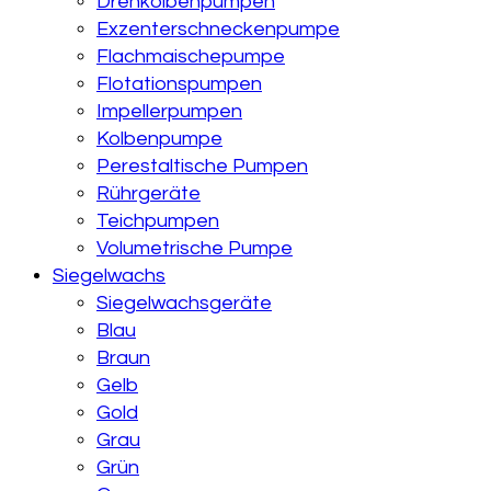
Drehkolbenpumpen
Exzenterschneckenpumpe
Flachmaischepumpe
Flotationspumpen
Impellerpumpen
Kolbenpumpe
Perestaltische Pumpen
Rührgeräte
Teichpumpen
Volumetrische Pumpe
Siegelwachs
Siegelwachsgeräte
Blau
Braun
Gelb
Gold
Grau
Grün