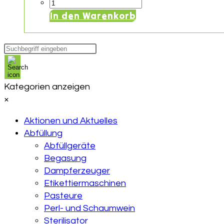
Schlauch
für
In den Warenkorb
Schneerohr;
Länge
Products
10
search
m
Menge
Kategorien anzeigen
×
Aktionen und Aktuelles
Abfüllung
Abfüllgeräte
Begasung
Dampferzeuger
Etikettiermaschinen
Pasteure
Perl- und Schaumwein
Sterilisator