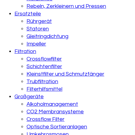
Rebeln, Zerkleinern und Pressen
Ersatzteile
Rührgerät
Statoren
Gleitringdichtung
Impeller
Filtration
Crossflowfilter
Schichtenfilter
Kleinstfilter und Schmutzfänger
Trubfiltration
Filterhilfsmittel
Großgeräte
Alkoholmanagement
CO2 Membransysteme
Crossflow Filter
Optische Sortieranlagen
Umkehrosmosen