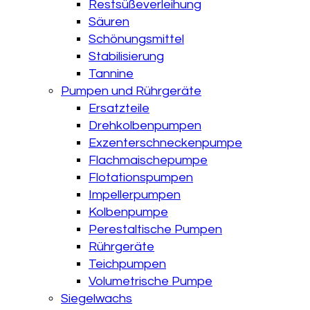
Restsüßeverleihung
Säuren
Schönungsmittel
Stabilisierung
Tannine
Pumpen und Rührgeräte
Ersatzteile
Drehkolbenpumpen
Exzenterschneckenpumpe
Flachmaischepumpe
Flotationspumpen
Impellerpumpen
Kolbenpumpe
Perestaltische Pumpen
Rührgeräte
Teichpumpen
Volumetrische Pumpe
Siegelwachs